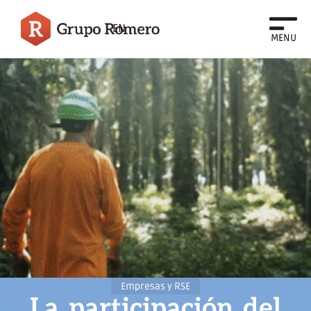
EN
MENU
Empresas y RSE
La
participación
del