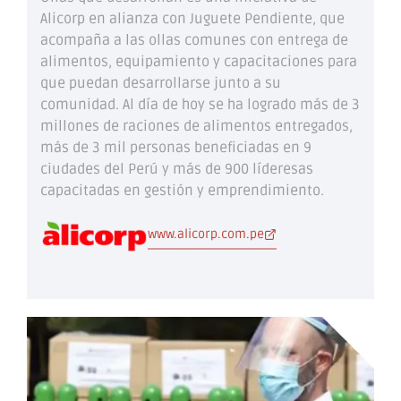
Alicorp en alianza con Juguete Pendiente, que
acompaña a las ollas comunes con entrega de
alimentos, equipamiento y capacitaciones para
que puedan desarrollarse junto a su
comunidad. Al día de hoy se ha logrado más de 3
millones de raciones de alimentos entregados,
más de 3 mil personas beneficiadas en 9
ciudades del Perú y más de 900 líderesas
capacitadas en gestión y emprendimiento.
www.alicorp.com.pe