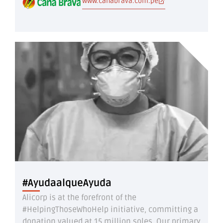
www.canabrava.com.pe
#AyudaalqueAyuda
Alicorp is at the forefront of the
#HelpingThoseWhoHelp initiative, committing a
donation valued at 15 million soles. Our primary