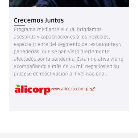
Crecemos Juntos
Programa mediante el cual brindamos
asesorías y capacitaciones a los negocios,
especialmente del segmento de restaurantes y
panaderías, que se han visto fuertemente
afectados por la pandemia. Esta iniciativa viene
acompañando a más de 25 mil negocios en su
proceso de reactivación a nivel nacional.
www.alicorp.com.pe