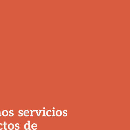
mos
servicios
ctos
de