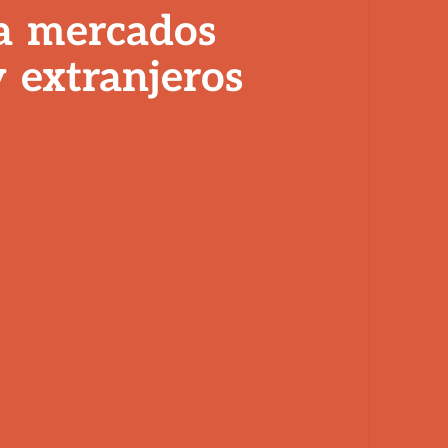
a
mercados
y
extranjeros