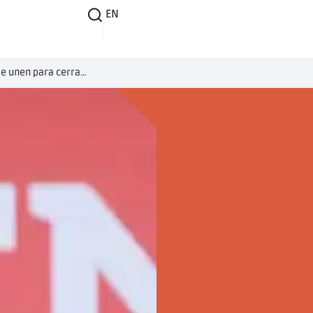
EN
Fundación Romero y Entel se unen para cerrar brechas de conectividad e impulsar la educación virtual en el Perú